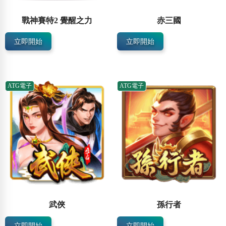
戰神賽特2 覺醒之力
赤三國
立即開始
立即開始
ATG電子
ATG電子
武俠
孫行者
立即開始
立即開始