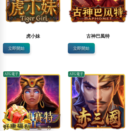
虎小妹
古神巴風特
立即開始
立即開始
ATG電子
ATG電子