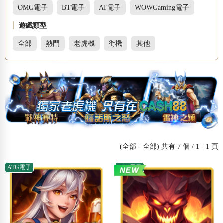
OMG電子
BT電子
AT電子
WOWGaming電子
遊戲類型
全部
熱門
老虎機
街機
其他
(全部 - 全部) 共有 7 個 / 1 - 1 頁
ATG電子
ATG電子
NEW