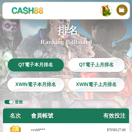
排名
Ranking Billboard
QT電子本月排名
QT電子上月排名
XWIN電子本月排名
XWIN電子上月排名
音效
名次
會員帳號
有效投注
vvvk9***
$7058127.60