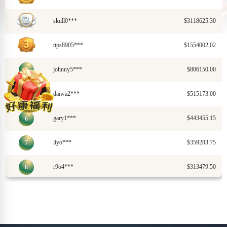
skull0***
$3118625.30
ttps8905***
$1554002.02
johnny5***
$806150.00
4
daiwa2***
$515173.00
5
gary1***
$443455.15
6
liyo***
$359283.75
7
r9o4***
$313479.50
8
aaronhs***
$309160.49
9
a21318***
$287428.49
10