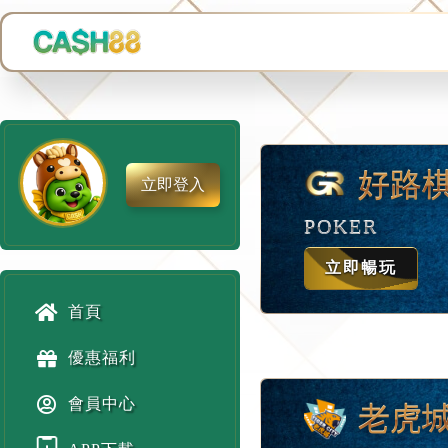
好路
立即登入
POKER
立即暢玩
首頁
優惠福利
會員中心
老虎