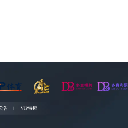
公告
VIP特權