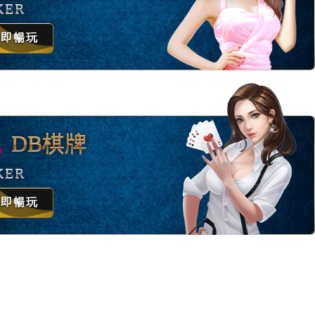
KER
立即暢玩
DB棋牌
KER
立即暢玩